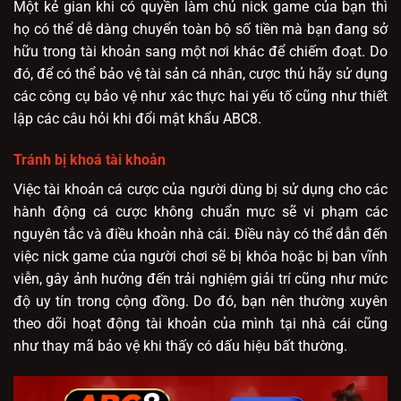
Một kẻ gian khi có quyền làm chủ nick game của bạn thì
họ có thể dễ dàng chuyển toàn bộ số tiền mà bạn đang sở
hữu trong tài khoản sang một nơi khác để chiếm đoạt. Do
đó, để có thể bảo vệ tài sản cá nhân, cược thủ hãy sử dụng
các công cụ bảo vệ như xác thực hai yếu tố cũng như thiết
lập các câu hỏi khi đổi mật khẩu ABC8.
Tránh bị khoá tài khoản
Việc tài khoản cá cược của người dùng bị sử dụng cho các
hành động cá cược không chuẩn mực sẽ vi phạm các
nguyên tắc và điều khoản nhà cái. Điều này có thể dẫn đến
việc nick game của người chơi sẽ bị khóa hoặc bị ban vĩnh
viễn, gây ảnh hưởng đến trải nghiệm giải trí cũng như mức
độ uy tín trong cộng đồng. Do đó, bạn nên thường xuyên
theo dõi hoạt động tài khoản của mình tại nhà cái cũng
như thay mã bảo vệ khi thấy có dấu hiệu bất thường.