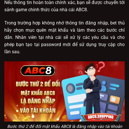
Nếu thông tin hoàn toàn chính xác, bạn sẽ được chuyển tới
sảnh game chính thức của nhà cái ABC8.
Trong trường hợp không nhớ thông tin đăng nhập, bet thủ
hãy chọn mục quên mật khẩu và làm theo các bước chỉ
dẫn. Nhân viên tại nhà cái sẽ xử lý các yêu cầu và cho
phép bạn tạo tại password mới để sử dụng truy cập cho
lần sau.
Bước thứ 2 để đổi mật khẩu ABC8 là đăng nhập vào tài khoản