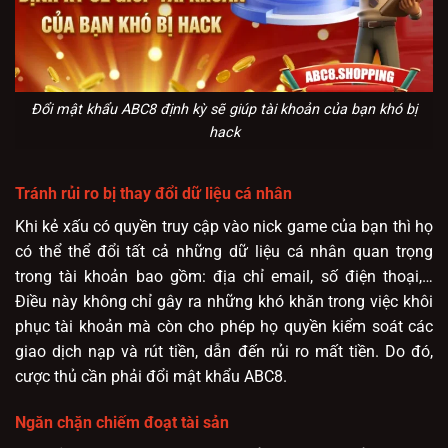
Đổi mật khẩu ABC8 định kỳ sẽ giúp tài khoản của bạn khó bị
hack
Tránh rủi ro bị thay đổi dữ liệu cá nhân
Khi kẻ xấu có quyền truy cập vào nick game của bạn thì họ
có thể thể đổi tất cả những dữ liệu cá nhân quan trọng
trong tài khoản bao gồm: địa chỉ email, số điện thoại,…
Điều này không chỉ gây ra những khó khăn trong việc khôi
phục tài khoản mà còn cho phép họ quyền kiểm soát các
giao dịch nạp và rút tiền, dẫn đến rủi ro mất tiền. Do đó,
cược thủ cần phải đổi mật khẩu ABC8.
Ngăn chặn chiếm đoạt tài sản