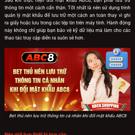
Sau khi thực hiện đổi mật khẩu ABC8, bạn phải lưu trữ
thông tin một cách cẩn thận. Tốt nhất là nên sử dụng trình
quản lý mật khẩu để lưu trữ một cách an toàn thay vì ghi
ra giấy hoặc lưu trong các tệp tin trên máy tính. Hành động
này không chỉ giúp bạn bảo vệ kỹ dữ liệu mà làm cho các
thao tác truy cập diễn ra suôn sẻ hơn.
Bet thủ nên lưu trữ thông tin cá nhân khi đổi mật khẩu ABC8
Nên giới hạn thiết bị truy cập