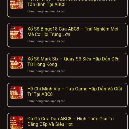
Tân Binh Tại ABC8
ở
Chức năng bình luận bị tắt
Power
6/55
–
Xổ Số Bingo18 Của ABC8 – Trải Nghiệm Mới
Cách
Mẻ Cơ Hội Trúng Lớn
Chơi
Dễ
ở
Chức năng bình luận bị tắt
Dàng
Xổ
Nhất
Số
Cho
Bingo18
Xổ Số Mark Six – Quay Số Siêu Hấp Dẫn Đến
Tân
Của
Từ Hong Kong
Binh
ABC8
Tại
–
ở
Chức năng bình luận bị tắt
ABC8
Trải
Xổ
Nghiệm
Số
Mới
Mark
Hồ Chí Minh Vip – Tựa Game Hấp Dẫn Và Giải
Mẻ
Six
Trí Tại ABC8
Cơ
–
Hội
Quay
ở
Chức năng bình luận bị tắt
Trúng
Số
Hồ
Lớn
Siêu
Chí
Hấp
Minh
Đá Gà Cựa Dao ABC8 – Hình Thức Giải Trí
Dẫn
Vip
Đẳng Cấp Và Siêu Hot
Đến
–