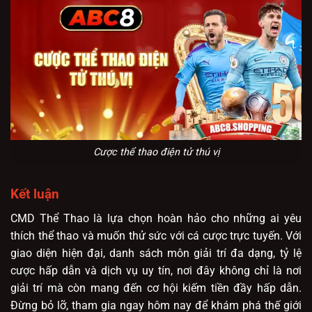
Cược thể thao điện tử thú vị
Kết luận
CMD Thể Thao là lựa chọn hoàn hảo cho những ai yêu
thích thể thao và muốn thử sức với cá cược trực tuyến. Với
giao diện hiện đại, danh sách môn giải trí đa dạng, tỷ lệ
cược hấp dẫn và dịch vụ uy tín, nơi đây không chỉ là nơi
giải trí mà còn mang đến cơ hội kiếm tiền đầy hấp dẫn.
Đừng bỏ lỡ, tham gia ngay hôm nay để khám phá thế giới