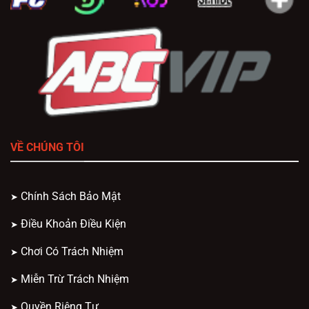
VỀ CHÚNG TÔI
Chính Sách Bảo Mật
Điều Khoản Điều Kiện
Chơi Có Trách Nhiệm
Miễn Trừ Trách Nhiệm
Quyền Riêng Tư