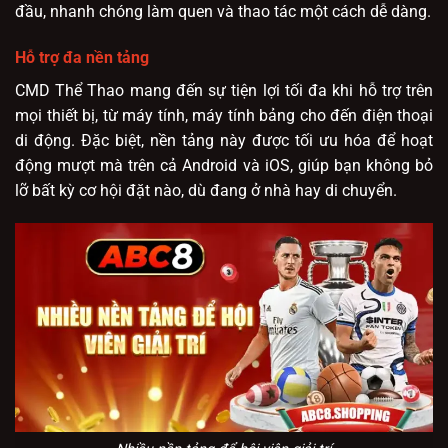
đầu, nhanh chóng làm quen và thao tác một cách dễ dàng.
Hỗ trợ đa nền tảng
CMD Thể Thao mang đến sự tiện lợi tối đa khi hỗ trợ trên
mọi thiết bị, từ máy tính, máy tính bảng cho đến điện thoại
di động. Đặc biệt, nền tảng này được tối ưu hóa để hoạt
động mượt mà trên cả Android và iOS, giúp bạn không bỏ
lỡ bất kỳ cơ hội đặt nào, dù đang ở nhà hay di chuyển.