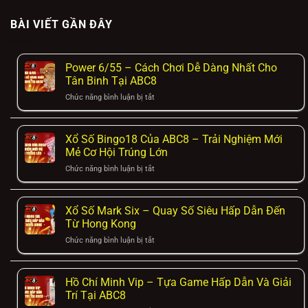
BÀI VIẾT GẦN ĐÂY
Power 6/55 – Cách Chơi Dễ Dàng Nhất Cho
Tân Binh Tại ABC8
ở
Chức năng bình luận bị tắt
Power
6/55
–
Xổ Số Bingo18 Của ABC8 – Trải Nghiệm Mới
Cách
Mẻ Cơ Hội Trúng Lớn
Chơi
Dễ
ở
Chức năng bình luận bị tắt
Dàng
Xổ
Nhất
Số
Cho
Bingo18
Xổ Số Mark Six – Quay Số Siêu Hấp Dẫn Đến
Tân
Của
Từ Hong Kong
Binh
ABC8
Tại
–
ở
Chức năng bình luận bị tắt
ABC8
Trải
Xổ
Nghiệm
Số
Mới
Mark
Hồ Chí Minh Vip – Tựa Game Hấp Dẫn Và Giải
Mẻ
Six
Trí Tại ABC8
Cơ
–