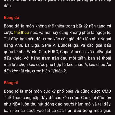
dẫn.
Bóng đá
Bóng đá là môn không thể thiếu trong bất kỳ nền tảng cá
cược
thể thao
nào, và nơi này cũng không phải là ngoại lệ.
Tại đây, bạn nên đặt cược vào các giải đấu lớn như Ngoại
hạng Anh, La Liga, Serie A, Bundesliga, và các giải đấu
quốc tế như World Cup, EURO, Copa America, và nhiều giải
đấu khác. Với hàng trăm trận đấu mỗi tuần, bạn sẽ thoải
mái lựa chọn kèo cược phù hợp từ kèo châu Á, kèo châu Âu
đến kèo tài xỉu, cược hiệp 1/hiệp 2.
Bóng rổ
Bóng rổ là một môn cực kỳ phổ biến và cũng được CMD
Thể Thao cung cấp đầy đủ các kèo cược. Các giải đấu lớn
như NBA luôn thu hút đông đảo người hâm mộ, và tại đây,
bạn nên cá cược vào tất cả các trận đấu trong mùa giải.