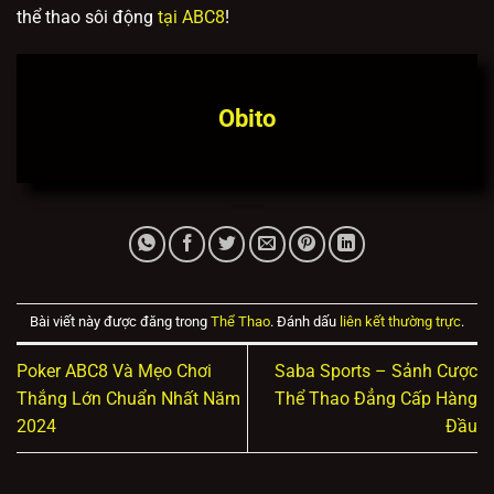
thể thao sôi động
tại ABC8
!
Obito
Bài viết này được đăng trong
Thể Thao
. Đánh dấu
liên kết thường trực
.
Poker ABC8 Và Mẹo Chơi
Saba Sports – Sảnh Cược
Thắng Lớn Chuẩn Nhất Năm
Thể Thao Đẳng Cấp Hàng
2024
Đầu