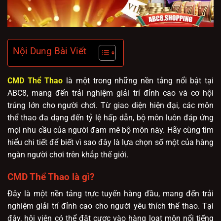
Nội Dung Bài Viết
CMD Thể Thao
là một trong những nền tảng nổi bật tại
ABC8, mang đến trải nghiệm giải trí đỉnh cao và cơ hội
trúng lớn cho người chơi. Từ giao diện hiện đại, các môn
thể thao đa dạng đến tỷ lệ hấp dẫn, bộ môn luôn đáp ứng
mọi nhu cầu của người đam mê bộ môn này. Hãy cùng tìm
hiểu chi tiết để biết vì sao đây là lựa chọn số một của hàng
ngàn người chơi trên khắp thế giới.
CMD Thể Thao là gì?
Đây là một nền tảng trực tuyến hàng đầu, mang đến trải
nghiệm giải trí đỉnh cao cho người yêu thích thể thao. Tại
đây, hội viên có thể đặt cược vào hàng loạt môn nổi tiếng