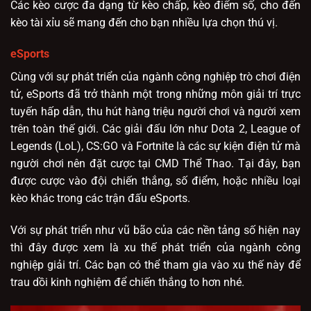
Các kèo cược đa dạng từ kèo chấp, kèo điểm số, cho đến
kèo tài xỉu sẽ mang đến cho bạn nhiều lựa chọn thú vị.
eSports
Cùng với sự phát triển của ngành công nghiệp trò chơi điện
tử, eSports đã trở thành một trong những môn giải trí trực
tuyến hấp dẫn, thu hút hàng triệu người chơi và người xem
trên toàn thế giới. Các giải đấu lớn như Dota 2, League of
Legends (LoL), CS:GO và Fortnite là các sự kiện điện tử mà
người chơi nên đặt cược tại CMD Thể Thao. Tại đây, bạn
được cược vào đội chiến thắng, số điểm, hoặc nhiều loại
kèo khác trong các trận đấu eSports.
Với sự phát triển như vũ bão của các nền tảng số hiện nay
thì đây được xem là xu thế phát triển của ngành công
nghiệp giải trí. Các bạn có thể tham gia vào xu thế này để
trau dồi kinh nghiệm để chiến thắng to hơn nhé.