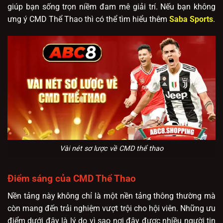
giúp bạn sống trọn niềm đam mê giải trí. Nếu bạn không
ưng ý CMD Thể Thao thì có thể tìm hiểu thêm
Saba Sports
.
Vài nét sơ lược về CMD thể thao
Điểm sáng của CMD Thể Thao
Nền tảng này không chỉ là một nền tảng thông thường mà
còn mang đến trải nghiệm vượt trội cho hội viên. Những ưu
điểm dưới đây là lý do vì sao nơi đây được nhiều người tin